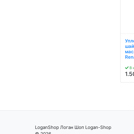
Упл
шай
мас
Ren
В 
1.
LoganShop Логан Шоп Logan-Shop
© 2026