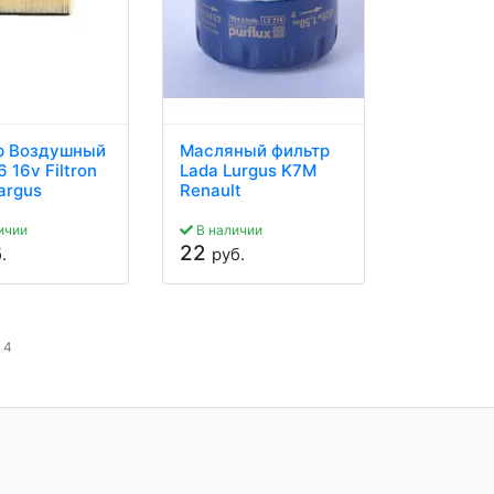
р Воздушный
Масляный фильтр
6 16v Filtron
Lada Lurgus K7M
argus
Renault
ичии
В наличии
22
.
руб.
 4