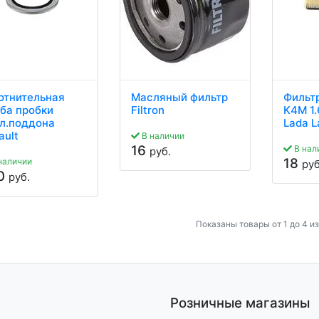
отнительная
Масляный фильтр
Фильт
ба пробки
Filtron
K4M 1.
л.поддона
Lada L
ault
В наличии
16
В нал
руб.
18
наличии
руб
50
руб.
Показаны товары от 1 до 4 из
Розничные магазины