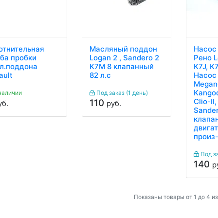
отнительная
Масляный поддон
Насос
ба пробки
Logan 2 , Sandero 2
Рено L
л.поддона
K7M 8 клапанный
K7J, K
ault
82 л.с
Насос
Megane
Kangoo
наличии
Под заказ (1 день)
Clio-II
110
уб.
руб.
Sander
клапа
двигат
произ
Под з
140
р
Показаны товары от 1 до 4 из