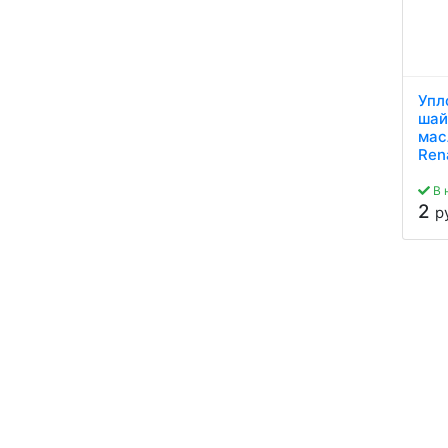
Упл
шай
мас
Ren
В 
2
р