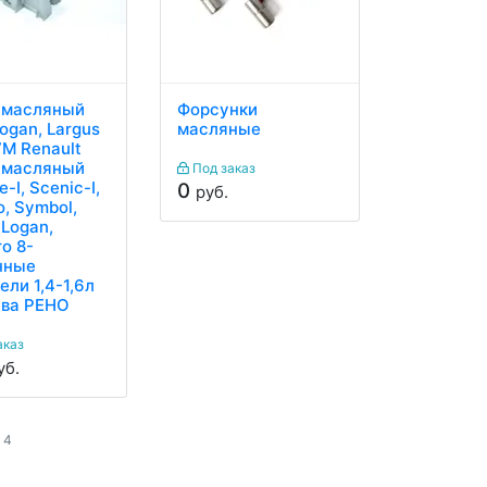
 масляный
Форсунки
ogan, Largus
масляные
7M Renault
 масляный
Под заказ
-I, Scenic-I,
0
руб.
, Symbol,
, Logan,
o 8-
нные
ели 1,4-1,6л
-ва РЕНО
аказ
уб.
 4